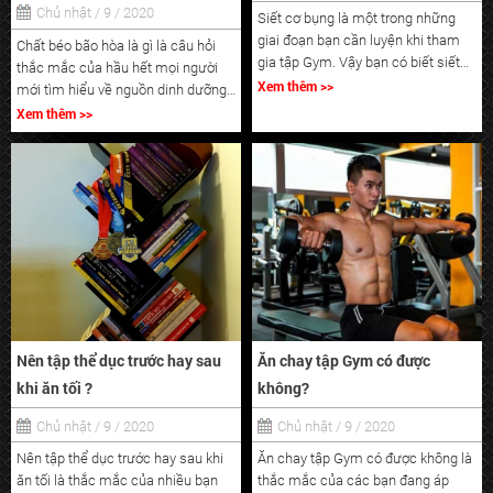
Chủ nhật / 9 / 2020
Siết cơ bụng là một trong những
giai đoạn bạn cần luyện khi tham
Chất béo bão hòa là gì là câu hỏi
gia tập Gym. Vậy bạn có biết siết
thắc mắc của hầu hết mọi người
cơ bụng như thế nào đạt hiệu quả
Xem thêm >>
mới tìm hiểu về nguồn dinh dưỡng
không? Hãy cùng chúng tôi tham
cho cơ thể. Bạn đã hiểu khái niệm
Xem thêm >>
khảo bài viết cụ thể dưới đây để có
này như thế nào? Chất béo bão hòa
câu trả lời thỏa đáng nhất nhé !
có tốt cho sức khỏe con người
không? Hãy cùng chúng tôi tham
khảo bài viết dưới đây !
Nên tập thể dục trước hay sau
Ăn chay tập Gym có được
khi ăn tối ?
không?
Chủ nhật / 9 / 2020
Chủ nhật / 9 / 2020
Nên tập thể dục trước hay sau khi
Ăn chay tập Gym có được không là
ăn tối là thắc mắc của nhiều bạn
thắc mắc của các bạn đang áp