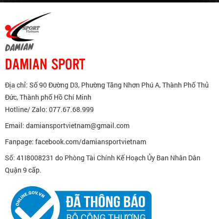
tham khảo lại từ các huấn luyện
viên thể hình có kinh nghiệm lâu
năm và chia sẻ sau đây nhé !
DAMIAN SPORT
Địa chỉ: Số 90 Đường D3, Phường Tăng Nhơn Phú A, Thành Phố Thủ
Đức, Thành phố Hồ Chí Minh
Hotline/ Zalo: 077.67.68.999
Email: damiansportvietnam@gmail.com
Fanpage: facebook.com/damiansportvietnam
Số: 41I8008231 do Phòng Tài Chính Kế Hoạch Ủy Ban Nhân Dân
Quận 9 cấp.