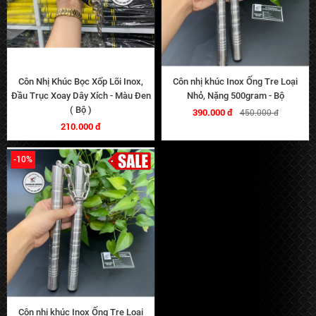
Côn Nhị Khúc Bọc Xốp Lõi Inox,
Côn nhị khúc Inox Ống Tre Loại
Đầu Trục Xoay Dây Xích - Màu Đen
Nhỏ, Nặng 500gram - Bộ
( Bộ )
390.000 đ
450.000 đ
210.000 đ
-10%
Côn nhị khúc Inox Ống Tre Loại