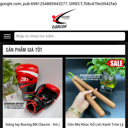
google.com, pub-6981254885943277, DIRECT, f08c47fec0942fa0
SẢN PHẨM GIÁ TỐT
Găng tay Boxing BN Classic - Đỏ (
Côn Nhị Khúc Gỗ Lim Xanh Tròn Lý