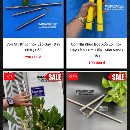
Côn Nhị Khúc Inox Lắp Gậy - Dây
Côn Nhị Khúc Bọc Xốp Lõi Inox,
Xích ( Bộ )
Dây Xích Trực Tiếp - Màu Vàng (
Bộ )
290.000 đ
190.000 đ
-7%
-21%