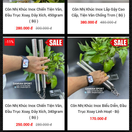
Côn Nhị Khúc Inox Chiến Tiện Vân,
Côn Nhị Khúc Inox Lắp Gậy Cao
Đầu Trục Xoay, Dây Xích, 450gram
Cấp, Tiện Vân Chống Trơn ( Bộ )
( Bộ )
380.000 đ
480.000 đ
280.000 đ
300.000 đ
-11%
Côn Nhị Khúc Inox Chiến Tiện Vân,
Côn Nhị Khúc Inox Biểu Diễn, Đầu
Đầu Trục Xoay, Dây Xích, 340gram
Trục Xoay Linh Hoạt - Bộ
( Bộ )
170.000 đ
250.000 đ
280.000 đ