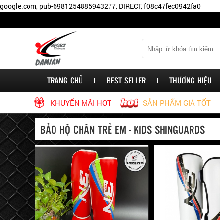
các
google.com, pub-6981254885943277, DIRECT, f08c47fec0942fa0
thương
hiệu
nổi
tiếng
như:
BN
TRANG CHỦ
BEST SELLER
THƯƠNG HIỆU
Fight,
Pretorian,
KHUYẾN MÃI HOT
SẢN PHẨM GIÁ TỐT
Fairtex,
Walon,
BẢO HỘ CHÂN TRẺ EM - KIDS SHINGUARDS
FDX,
Jduanl,
Kwon,
Twins,
Everlast,
Damian,.