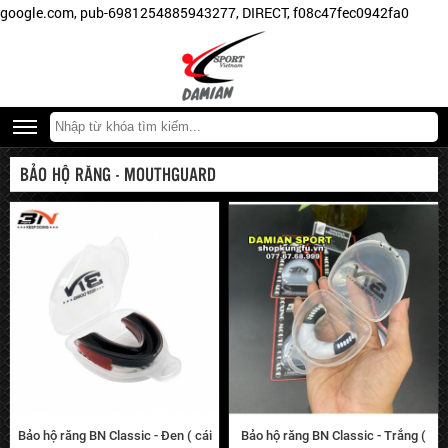
tiếng
google.com, pub-6981254885943277, DIRECT, f08c47fec0942fa0
như:
BN
Fight,
Pretorian,
Fairtex,
Walon,
BẢO HỘ RĂNG - MOUTHGUARD
FDX,
Jduanl,
Kwon,
Twins,
Kangrui,
Everlast,
Damian,...
Bảo hộ răng BN Classic - Đen ( cái
Bảo hộ răng BN Classic - Trắng (