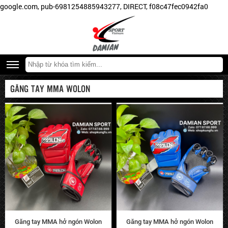
tiếng
google.com, pub-6981254885943277, DIRECT, f08c47fec0942fa0
như:
BN
Fight,
Pretorian,
Fairtex,
Walon,
GĂNG TAY MMA WOLON
FDX,
Jduanl,
Kwon,
Twins,
Kangrui,
Everlast,
Damian,...
Găng tay MMA hở ngón Wolon
Găng tay MMA hở ngón Wolon