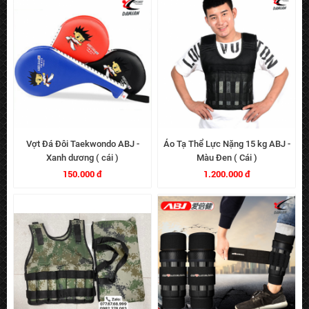
Vợt Đá Đôi Taekwondo ABJ -
Áo Tạ Thể Lực Nặng 15 kg ABJ -
Xanh dương ( cái )
Màu Đen ( Cái )
150.000 đ
1.200.000 đ