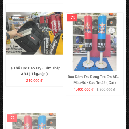
Tạ Thể Lực Đeo Tay - Tấm Thép
Bao Đấm Trụ Đứng Trẻ Em ABJ -
ABJ ( 1 kg/cặp )
Màu Đỏ - Cao 1m45 ( Cái )
240.000 đ
1.400.000 đ
1.500.000 đ
-7%