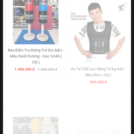
Bao Đấm Trụ Đứng Trẻ Em ABJ -
Áo Tạ Thể Lực Nặng 10 kg ABJ -
Màu Xanh Dương - Cao 1m45 (
Màu Đen ( Cái )
Cái )
900.000 đ
1.400.000 đ
1.500.000 đ
Bao Đấm Trụ Đứng Trẻ Em Hình
Bao Đấm Trụ Đứng Trẻ Em Hình
Con Hổ Dễ Thương ABJ - Màu
Con Hổ Dễ Thương ABJ - Màu
Vàng - Cao 1m25 ( Cái )
Xanh Dương - Cao 1m25 ( Cái )
1.200.000 đ
1.200.000 đ