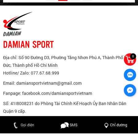
DAMIAN SPORT
0
Địa chỉ: Số 90 Đường D3, Phường Tăng Nhơn Phú A, Thành Phố Thủ
Đức, Thành phố Hồ Chí Minh
Hotline/ Zalo: 077.67.68.999
Email: damiansportvietnam@gmail.com
Fanpage: facebook.com/damiansportvietnam
Số: 41I8008231 do Phòng Tài Chính Kế Hoạch Ủy Ban Nhân Dân
Quận 9 cấp.
077 67 68 999
077 67 68 999
077 67 68 999
077 67 68 999
Gọi điện
SMS
Chỉ đường