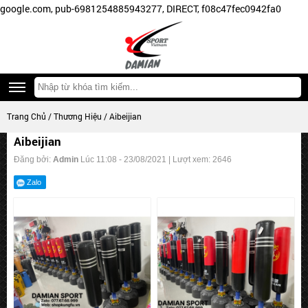
google.com, pub-6981254885943277, DIRECT, f08c47fec0942fa0
Trang Chủ
/
Thương Hiệu
/ Aibeijian
Aibeijian
Đăng bởi:
Admin
Lúc 11:08 - 23/08/2021 | Lượt xem: 2646
Zalo