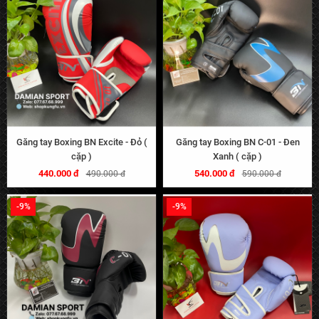
Găng tay Boxing BN Excite - Đỏ (
Găng tay Boxing BN C-01 - Đen
cặp )
Xanh ( cặp )
440.000 đ
540.000 đ
490.000 đ
590.000 đ
-9%
-9%