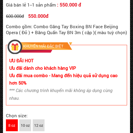
: 550.000 đ
Giá bán lẻ 1--1 sản phẩm
550.000đ
600.000đ
Combo gồm: Combo Găng Tay Boxing BN Face Beijing
Opera ( Đỏ ) + Băng Quấn Tay BN 3m ( cặp )( màu tuỳ chọn)
KHUYẾN MÃI ĐẶC BIỆT
ƯU ĐÃI HOT
Ưu đãi dành cho khách hàng VIP
Ưu đãi mua combo - Mang đến hiệu quả sử dụng cao
hơn 50%
*** Các chương trình khuyến mãi không áp dụng cùng
nhau.
Chọn size:
8 oz
10 oz
12 oz