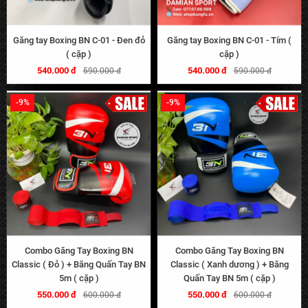
Găng tay Boxing BN C-01 - Đen đỏ
Găng tay Boxing BN C-01 - Tím (
( cặp )
cặp )
540.000 đ
540.000 đ
590.000 đ
590.000 đ
-9%
-9%
Combo Găng Tay Boxing BN
Combo Găng Tay Boxing BN
Classic ( Đỏ ) + Băng Quấn Tay BN
Classic ( Xanh dương ) + Băng
5m ( cặp )
Quấn Tay BN 5m ( cặp )
550.000 đ
550.000 đ
600.000 đ
600.000 đ