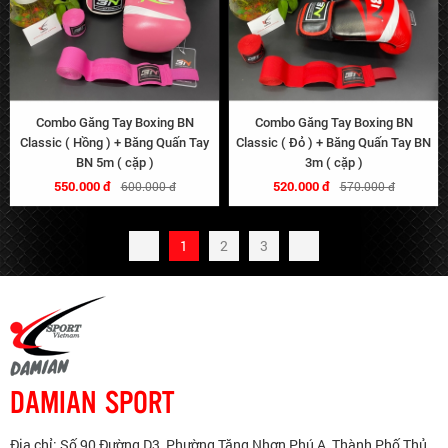
Combo Găng Tay Boxing BN
Combo Găng Tay Boxing BN
Classic ( Hồng ) + Băng Quấn Tay
Classic ( Đỏ ) + Băng Quấn Tay BN
BN 5m ( cặp )
3m ( cặp )
550.000 đ
520.000 đ
600.000 đ
570.000 đ
1
2
3
DAMIAN SPORT
Địa chỉ: Số 90 Đường D3, Phường Tăng Nhơn Phú A, Thành Phố Thủ