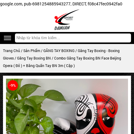
google.com, pub-6981254885943277, DIRECT, f08c47fec0942fa0
0776768999
http://damiansportvietnam.com
Trang Chủ
/
Sản Phẩm
/
GĂNG TAY BOXING
/
Găng Tay Boxing - Boxing
Gloves
/
Găng Tay Boxing BN
/ Combo Găng Tay Boxing BN Face Beijing
Opera ( Đỏ ) + Băng Quấn Tay BN 3m ( Cặp )
-9%