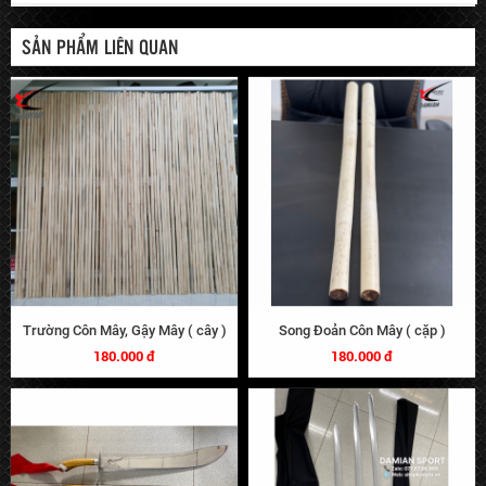
SẢN PHẨM LIÊN QUAN
Trường Côn Mây, Gậy Mây ( cây )
Song Đoản Côn Mây ( cặp )
180.000 đ
180.000 đ