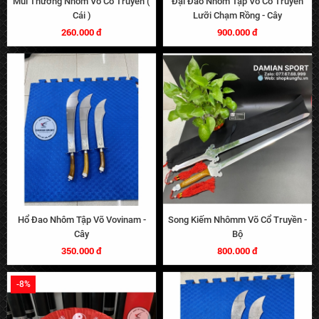
Mũi Thương Nhôm Võ Cổ Truyền (
Đại Đao Nhôm Tập Võ Cổ Truyền
Cái )
Lưỡi Chạm Rồng - Cây
260.000 đ
900.000 đ
Hổ Đao Nhôm Tập Võ Vovinam -
Song Kiếm Nhômm Võ Cổ Truyền -
Cây
Bộ
350.000 đ
800.000 đ
-8%