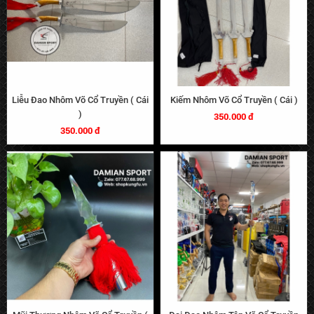
Liễu Đao Nhôm Võ Cổ Truyền ( Cái
Kiếm Nhôm Võ Cổ Truyền ( Cái )
)
350.000 đ
350.000 đ