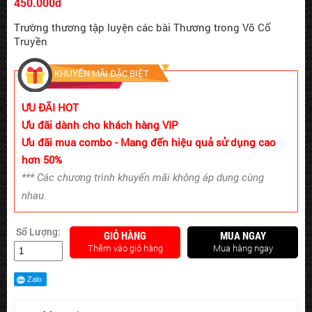
450.000đ
Trường thương tập luyện các bài Thương trong Võ Cổ
Truyền
KHUYẾN MÃI ĐẶC BIỆT
ƯU ĐÃI HOT
Ưu đãi dành cho khách hàng VIP
Ưu đãi mua combo - Mang đến hiệu quả sử dụng cao
hơn 50%
*** Các chương trình khuyến mãi không áp dụng cùng
nhau.
Số Lượng:
GIỎ HÀNG
MUA NGAY
Thêm vào giỏ hàng
Mua hàng ngay
Zalo